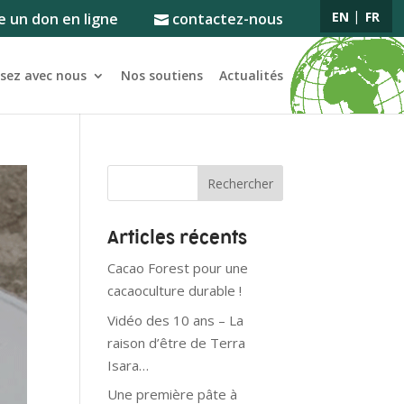
EN
FR
e un don en ligne
contactez-nous
ssez avec nous
Nos soutiens
Actualités
Articles récents
Cacao Forest pour une
cacaoculture durable !
Vidéo des 10 ans – La
raison d’être de Terra
Isara…
Une première pâte à