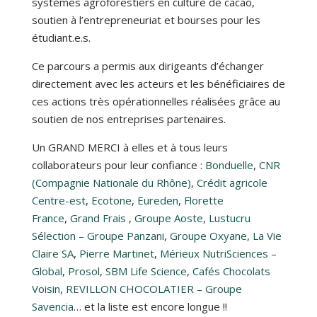
systèmes agroforestiers en culture de cacao,
soutien à l’entrepreneuriat et bourses pour les
étudiant.e.s.
Ce parcours a permis aux dirigeants d’échanger
directement avec les acteurs et les bénéficiaires de
ces actions très opérationnelles réalisées grâce au
soutien de nos entreprises partenaires.
Un GRAND MERCI à elles et à tous leurs
collaborateurs pour leur confiance :
Bonduelle
,
CNR
(Compagnie Nationale du Rhône)
,
Crédit agricole
Centre-est
,
Ecotone
,
Eureden
,
Florette
France
,
Grand Frais
,
Groupe Aoste
,
Lustucru
Sélection – Groupe Panzani
,
Groupe Oxyane
,
La Vie
Claire SA
,
Pierre Martinet
,
Mérieux NutriSciences –
Global
,
Prosol
,
SBM Life Science
,
Cafés Chocolats
Voisin
,
REVILLON CHOCOLATIER – Groupe
Savencia
… et la liste est encore longue !!