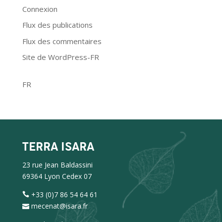
Connexion
Flux des publications
Flux des commentaires
Site de WordPress-FR
FR
TERRA ISARA
23 rue Jean Baldassini
69364 Lyon Cedex 07
+33 (0)7 86 54 64 61
mecenat@isara.fr