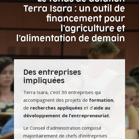
Terra Isara : un outil de
financement pour
l’agriculture et
l’alimentation de demain
Des entreprises
impliquées
Terra Isara, c’est 30 entreprises qui
accompagnent des projets de
formation
,
de
recherches appliquées
et d’
aide au
développement de l’entrepreneuriat
.
Le Conseil d’administration composé
majoritairement de chefs d’entreprises