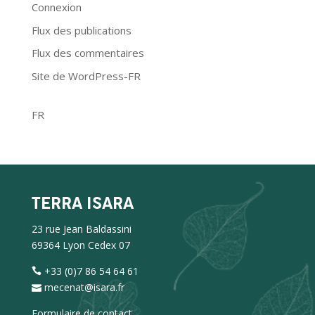
Connexion
Flux des publications
Flux des commentaires
Site de WordPress-FR
FR
TERRA ISARA
23 rue Jean Baldassini
69364 Lyon Cedex 07
+33 (0)7 86 54 64 61
mecenat@isara.fr
Formulaire de contact