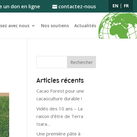
EN
FR
e un don en ligne
contactez-nous
ssez avec nous
Nos soutiens
Actualités
Articles récents
Cacao Forest pour une
cacaoculture durable !
Vidéo des 10 ans – La
raison d’être de Terra
Isara…
Une première pâte à