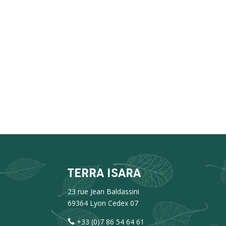
TERRA ISARA
23 rue Jean Baldassini
69364 Lyon Cedex 07
+33 (0)7 86 54 64 61