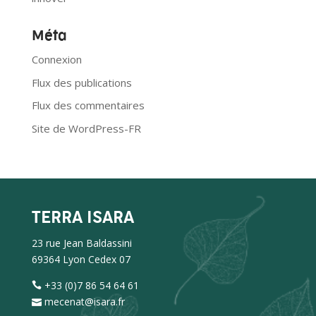
Méta
Connexion
Flux des publications
Flux des commentaires
Site de WordPress-FR
TERRA ISARA
23 rue Jean Baldassini
69364 Lyon Cedex 07
+33 (0)7 86 54 64 61
mecenat@isara.fr