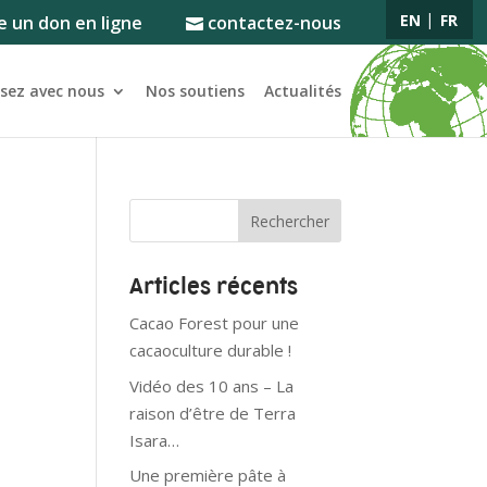
EN
FR
e un don en ligne
contactez-nous
ssez avec nous
Nos soutiens
Actualités
Articles récents
Cacao Forest pour une
cacaoculture durable !
Vidéo des 10 ans – La
raison d’être de Terra
Isara…
Une première pâte à