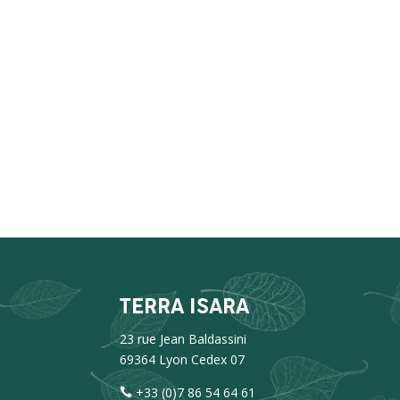
TERRA ISARA
23 rue Jean Baldassini
69364 Lyon Cedex 07
+33 (0)7 86 54 64 61