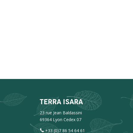
TERRA ISARA
23 rue Jean Baldassini
69364 Lyon Cedex 07
+33 (0)7 86 54 64 61