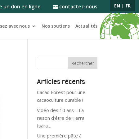
EN
FR
e un don en ligne
contactez-nous
ssez avec nous
Nos soutiens
Actualités
Articles récents
Cacao Forest pour une
cacaoculture durable !
Vidéo des 10 ans – La
raison d’être de Terra
Isara…
Une première pâte à