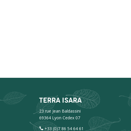
TERRA ISARA
23 rue Jean Baldassini
69364 Lyon Cedex 07
+33 (0)7 86 54 64 61