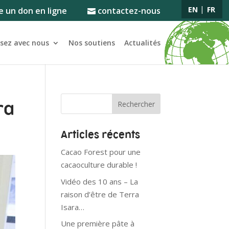
EN
FR
e un don en ligne
contactez-nous
ssez avec nous
Nos soutiens
Actualités
ra
Articles récents
Cacao Forest pour une
cacaoculture durable !
Vidéo des 10 ans – La
raison d’être de Terra
Isara…
Une première pâte à