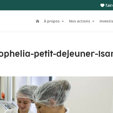
fair
À propos
Nos actions
Investi
rophelia-petit-dejeuner-Isa