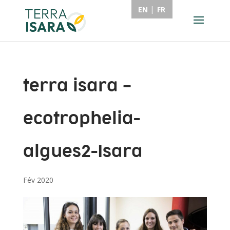
EN
FR
terra isara –
ecotrophelia-
algues2-Isara
Fév 2020