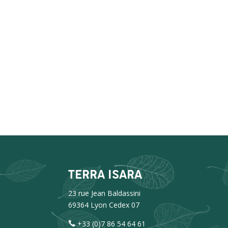
TERRA ISARA
23 rue Jean Baldassini
69364 Lyon Cedex 07
+33 (0)7 86 54 64 61