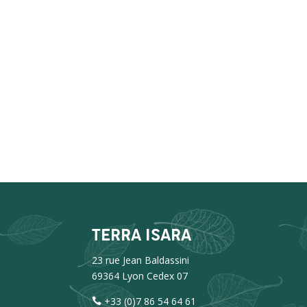
TERRA ISARA
23 rue Jean Baldassini
69364 Lyon Cedex 07
+33 (0)7 86 54 64 61