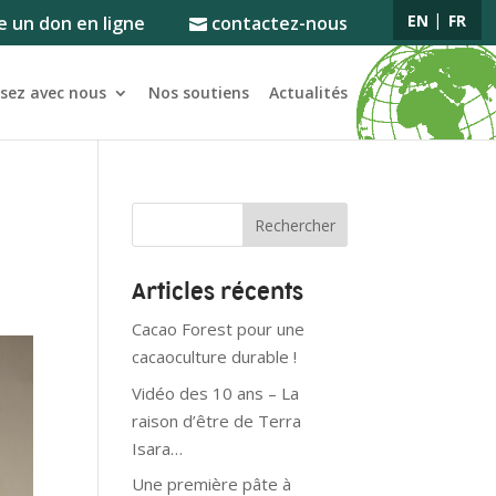
EN
FR
e un don en ligne
contactez-nous
ssez avec nous
Nos soutiens
Actualités
Articles récents
Cacao Forest pour une
cacaoculture durable !
Vidéo des 10 ans – La
raison d’être de Terra
Isara…
Une première pâte à