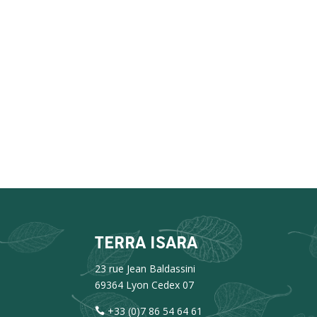
TERRA ISARA
23 rue Jean Baldassini
69364 Lyon Cedex 07
+33 (0)7 86 54 64 61